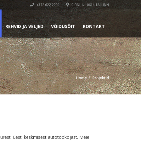
+372 622 2200
PIRNI 1, 10614 TALLINN
REHVID JA VELJED
VÕIDUSÕIT
KONTAKT
Home
Projektid
uresti Eesti keskmisest autotöökojast. Meie