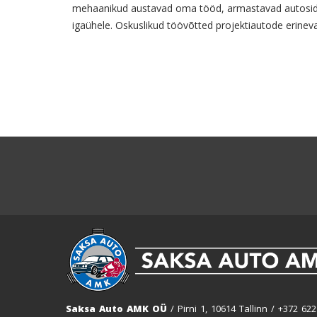
mehaanikud austavad oma tööd, armastavad autosid j
igaühele. Oskuslikud töövõtted projektiautode erinev
Saksa Auto AMK OÜ
/ Pirni 1, 10614 Tallinn /
+372 622