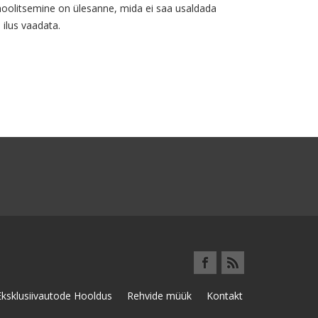
oolitsemine on ülesanne, mida ei saa usaldada
ilus vaadata.
Eksklusiivautode Hooldus
Rehvide müük
Kontakt