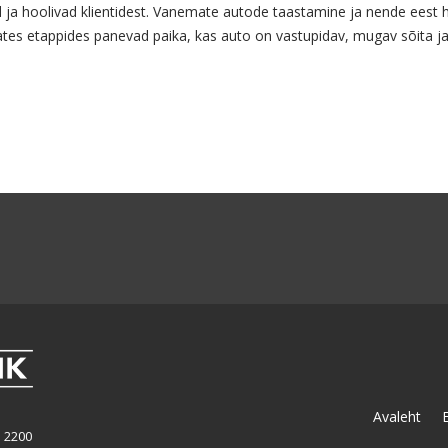
a hoolivad klientidest. Vanemate autode taastamine ja nende eest h
ates etappides panevad paika, kas auto on vastupidav, mugav sõita ja 
Avaleht
 2200