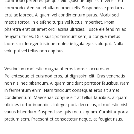
commodo pellentesque quis elit. Quisque dignissim vel elit eu
commodo. Aenean et ullamcorper felis. Suspendisse pretium at
erat ac laoreet. Aliquam vel condimentum purus. Morbi sed
mattis tortor. In eleifend turpis vel luctus imperdiet. Proin
pharetra erat sit amet orci lacinia ultricies. Fusce eleifend mi ac
feugiat ultrices. Duis suscipit tincidunt sem, a congue metus
laoreet in. Integer tristique molestie ligula eget volutpat. Nulla
volutpat vel tellus non dap bus.
Vestibulum molestie magna at eros laoreet accumsan.
Pellentesque et euismod eros, ut dignissim elit. Cras venenatis
non nisi nec bibendum. Aliquam tincidunt porttitor faucibus. Nam
in fermentum enim. Nam tincidunt consequat eros sit amet
condimentum. Maecenas congue elit at tellus faucibus, aliquam
ultricies tortor imperdiet. Integer porta leo risus, id molestie nisl
varius bibendum. Suspendisse quis metus quam. Curabitur porta
pretium sem. Praesent et consectetur neque, at feugiat risus.